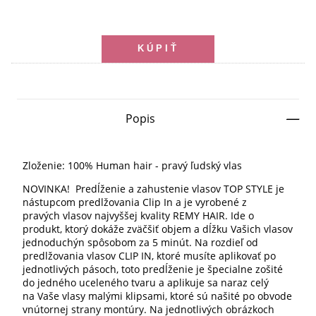
Popis
Zloženie: 100% Human hair - pravý ľudský vlas
NOVINKA! Predĺženie a zahustenie vlasov TOP STYLE je
nástupcom predlžovania Clip In a je vyrobené z
pravých vlasov najvyššej kvality REMY HAIR. Ide o
produkt, ktorý dokáže zväčšiť objem a dĺžku Vašich vlasov
jednoduchýn spôsobom za 5 minút. Na rozdieľ od
predlžovania vlasov CLIP IN, ktoré musíte aplikovať po
jednotlivých pásoch, toto predĺženie je špecialne zošité
do jedného uceleného tvaru a aplikuje sa naraz celý
na Vaše vlasy malými klipsami, ktoré sú našité po obvode
vnútornej strany montúry. Na jednotlivých obrázkoch