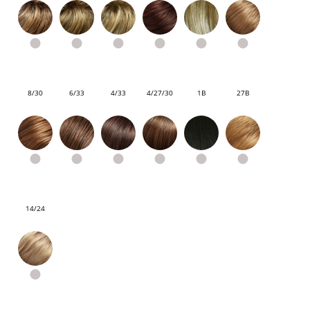
8/30
6/33
4/33
4/27/30
1B
27B
14/24