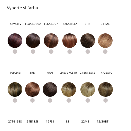
Vyberte si farbu
FS2V/31V
FS4/33/30A
FS6/30/27
FS26/31S6*
6RN
31T26
10H24B
8RN
4RN
24B/27CS10
24B613S12
14/26S10
27T613S8
24B18S8
12FS8
33
22MB
12/30BT