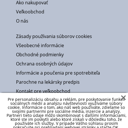
Ako nakupovať
Veľkoobchod
O nás
Zásady používania súborov cookies
Všeobecné informácie
Obchodné podmienky
Ochrana osobných údajov
Informácie a poučenia pre spotrebiteľa
Parochne na lekársky predpis
Kontakt pre veľkoobchod
Pre personalizáciu obsahu a reklám, pre poskytovanie funkcií
Návody a formuláre
sociálnych médií a analýzu návštevnosti využíváme súbory
cookie. Informácie o tom, ako náš web používáte, zdieľame so
Vysvetlivky k názvom textílií
svojími partnermi pre sociálne média, inzercie a analýzy.
Partneri tieto údaje môžo skombinovat s ďalšími informáciami,
Vysvetlivky k druhom a veľkostiam parochní
ktoré ste im poskytli alebo ktoré získali v dôsledku toho, že
používáte ich služby. V prípade Vášho súhlasu prosím
pokračujte pri prehliadaní webovej stránky a stačte OK.