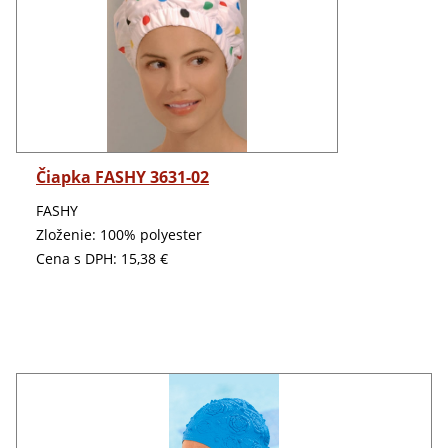
Detail
Čiapka FASHY 3631-02
FASHY
Zloženie: 100% polyester
Cena s DPH:
15,38 €