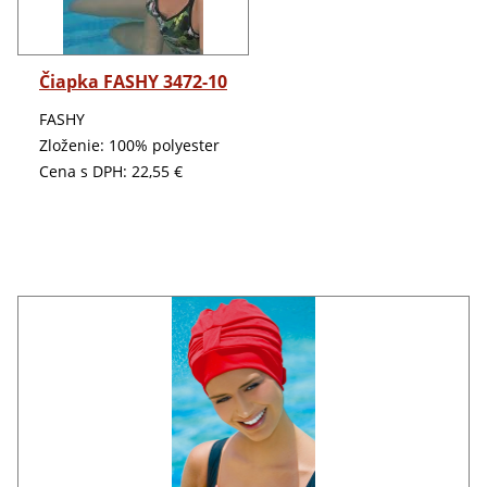
Detail
Čiapka FASHY 3472-10
FASHY
Zloženie: 100% polyester
Cena s DPH:
22,55 €