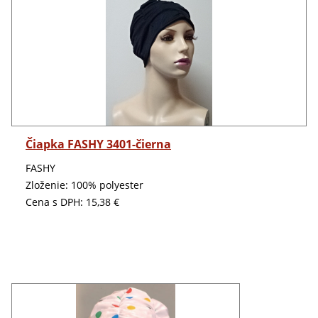
Detail
Čiapka FASHY 3401-čierna
FASHY
Zloženie: 100% polyester
Cena s DPH:
15,38 €