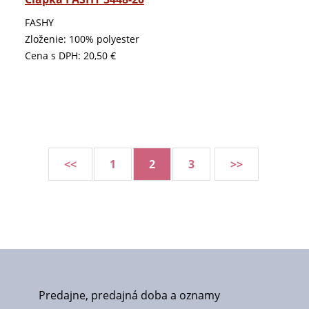
FASHY
Zloženie: 100% polyester
Cena s DPH:
20,50 €
<<
1
2
3
>>
Predajne, predajná doba a oznamy